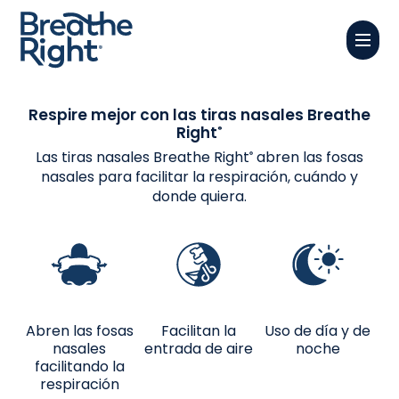
Skip
Menu
to
Close
main
Menu
content
Respire mejor con las tiras nasales Breathe
Right
®
Las tiras nasales Breathe Right
abren las fosas
®
nasales para facilitar la respiración, cuándo y
donde quiera.
Abren las fosas
Facilitan la
Uso de día y de
nasales
entrada de aire
noche
m
facilitando la
respiración