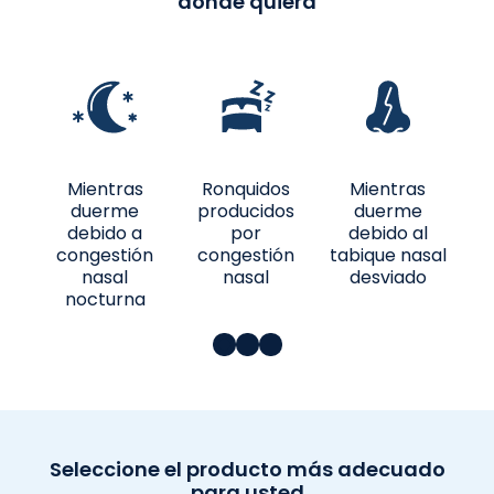
donde quiera
Mientras
Ronquidos
Mientras
C
duerme
producidos
duerme
debido a
por
debido al
congestión
congestión
tabique nasal
nasal
nasal
desviado
nocturna
Seleccione el producto más adecuado
para usted