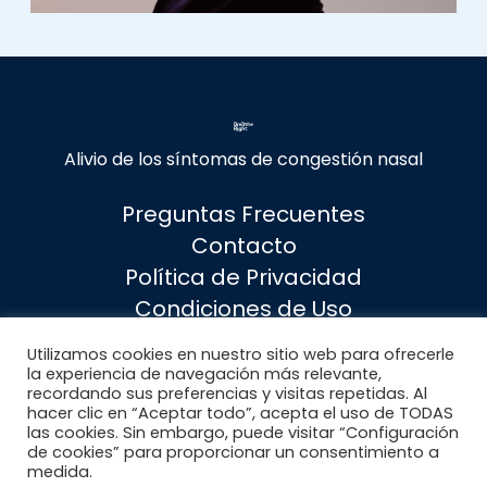
Alivio de los síntomas de congestión nasal
Preguntas Frecuentes
Contacto
Política de Privacidad
Condiciones de Uso
Política de cookies
Utilizamos cookies en nuestro sitio web para ofrecerle
Avios legal
la experiencia de navegación más relevante,
recordando sus preferencias y visitas repetidas. Al
Información de uso del producto
hacer clic en “Aceptar todo”, acepta el uso de TODAS
las cookies. Sin embargo, puede visitar “Configuración
de cookies” para proporcionar un consentimiento a
medida.
© 2026 Breathe Right Spain. Breathe Right.